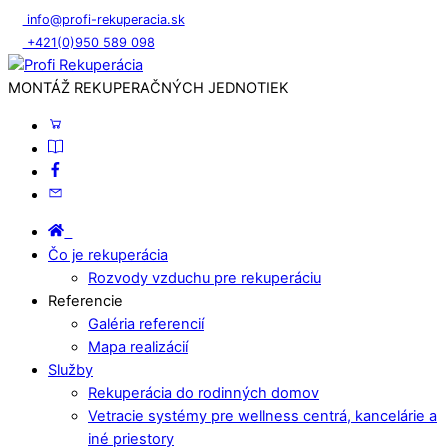
info@profi-rekuperacia.sk
+421(0)950 589 098
MONTÁŽ REKUPERAČNÝCH JEDNOTIEK
Čo je rekuperácia
Rozvody vzduchu pre rekuperáciu
Referencie
Galéria referencií
Mapa realizácií
Služby
Rekuperácia do rodinných domov
Vetracie systémy pre wellness centrá, kancelárie a
iné priestory