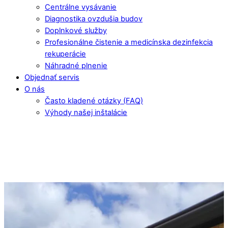
Centrálne vysávanie
Diagnostika ovzdušia budov
Doplnkové služby
Profesionálne čistenie a medicínska dezinfekcia
rekuperácie
Náhradné plnenie
Objednať servis
O nás
Často kladené otázky (FAQ)
Výhody našej inštalácie
Rozvody vzduchu Žarnovica